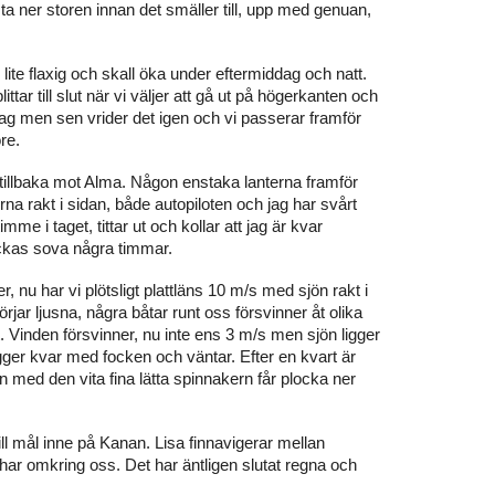
 ta ner storen innan det smäller till, upp med genuan,
lite flaxig och skall öka under eftermiddag och natt.
littar till slut när vi väljer att gå ut på högerkanten och
t tag men sen vrider det igen och vi passerar framför
re.
l tillbaka mot Alma. Någon enstaka lanterna framför
a rakt i sidan, både autopiloten och jag har svårt
mme i taget, tittar ut och kollar att jag är kvar
yckas sova några timmar.
nu har vi plötsligt plattläns 10 m/s med sjön rakt i
ar ljusna, några båtar runt oss försvinner åt olika
tt. Vinden försvinner, nu inte ens 3 m/s men sjön ligger
gger kvar med focken och väntar. Efter en kvart är
en med den vita fina lätta spinnakern får plocka ner
ll mål inne på Kanan. Lisa finnavigerar mellan
har omkring oss. Det har äntligen slutat regna och