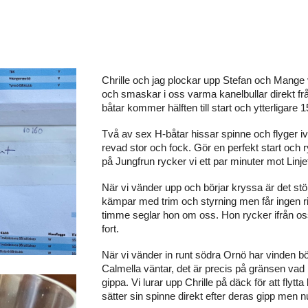
Chrille och jag plockar upp Stefan och Mange 
och smaskar i oss varma kanelbullar direkt fr
båtar kommer hälften till start och ytterligare 
Två av sex H-båtar hissar spinne och flyger 
revad stor och fock. Gör en perfekt start och 
på Jungfrun rycker vi ett par minuter mot Linje
När vi vänder upp och börjar kryssa är det st
kämpar med trim och styrning men får ingen rik
timme seglar hon om oss. Hon rycker ifrån oss m
fort.
När vi vänder in runt södra Ornö har vinden b
Calmella väntar, det är precis på gränsen va
gippa. Vi lurar upp Chrille på däck för att fly
sätter sin spinne direkt efter deras gipp men nu