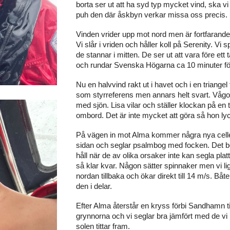
borta ser ut att ha syd typ mycket vind, ska vi
puh den där åskbyn verkar missa oss precis.
Vinden vrider upp mot nord men är fortfarande 
Vi slår i vriden och håller koll på Serenity. Vi sp
de stannar i mitten. De ser ut att vara före et
och rundar Svenska Högarna ca 10 minuter fö
Nu
en halvvind rakt ut i havet och i en triange
som styrreferens men annars helt svart. Vågorn
med sjön. Lisa vilar och ställer klockan på en ti
ombord. Det är inte mycket att göra så hon l
På
vägen in mot Alma kommer några nya celler, 
sidan och seglar psalmbog med focken. Det börj
håll när de av olika orsaker inte kan segla pla
så klar kvar. Någon sätter spinnaker men vi li
nordan tillbaka och ökar direkt till 14 m/s. Båt
den i delar.
Efter Alma återstår en kryss förbi Sandhamn ti
grynnorna och vi seglar bra jämfört med de vi 
solen tittar fram.