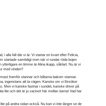
 alla fall där vi är. Vi startar en kvart efter Felicia,
om startade samtidigt men när vi rundar röda bojen
n ytterligare en timme är Alina ikapp, såklart. Nu är vi
otur med vinden?
ärmast framför stannar och båtarna bakom stannar.
na, ingenstans att ta vägen. Kanske om vi försöker
. Men vi kanske fastnar i sundet, kanske driver på
ta lite och det är ju vackert här mellan öarna!
Vad har
r lite på andra sidan också. Nu kan vi inte längre se de