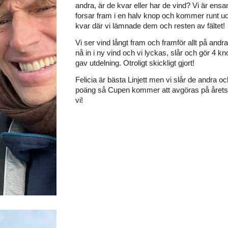
andra, är de kvar eller har de vind? Vi är ens
forsar fram i en halv knop och kommer runt u
kvar där vi lämnade dem och resten av fältet!
Vi ser vind långt fram och framför allt på andra
nå in i ny vind och vi lyckas, slår och gör 4
gav utdelning. Otroligt skickligt gjort!
Felicia är bästa Linjett men vi slår de andra o
poäng så Cupen kommer att avgöras på årets 
vi!