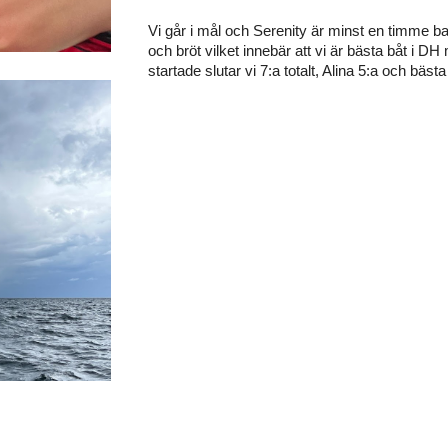
Vi går i mål och Serenity är minst en timme 
och bröt vilket innebär att vi är bästa båt i 
startade slutar vi 7:a totalt, Alina 5:a och bäs