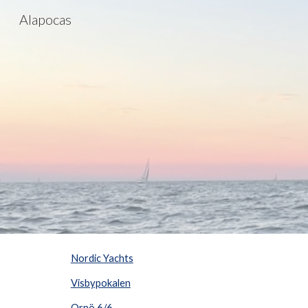
Alapocas
Sk
Nordic Yachts
Visbypokalen
Ornö 6/6