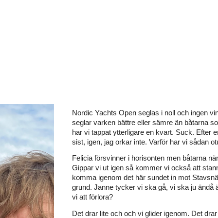
Nordic Yachts Open seglas i noll och ingen vind, i
seglar varken bättre eller sämre än båtarna s
har vi tappat ytterligare en kvart. Suck. Efter e
sist, igen, jag orkar inte. Varför har vi sådan 
Felicia försvinner i horisonten men båtarna n
Gippar vi ut igen så kommer vi också att stan
komma igenom det här sundet in mot Stavsnäs
grund. Janne tycker vi ska gå, vi ska ju ändå ä
vi att förlora?
Det drar lite och och vi glider igenom. Det dra