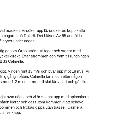
vid macken. Vi söker upp lä, dricker en kopp kaffe
ån bagaren på Dalarö. Det blåser. Av 95 anmälda
15 bryter under dagen.
iväg genom Ornö ström. Vi fegar och startar med
rycker direkt. Efter strömmen och fram till rundningen
tt 33 Calmella.
ökigt. Vinden runt 13 m/s och byar upp mot 18 m/s. Vi
tig gång i båten. Calmella tar in och efter någon
ed 1-2 minuter men till slut får vi fart och går lika
örjat avta något och vi är snabbt upp med spinnakern.
d båten klarar och dessutom kommer vi att behöva
tta bommen och lyckas gippa utan trassel. Calmella
 är vi ikapp.