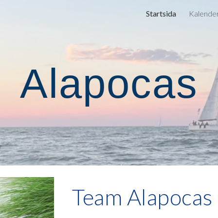
Startsida
Kalende
ip to main content
Skip to navigat
Alapocas
Team Alapocas