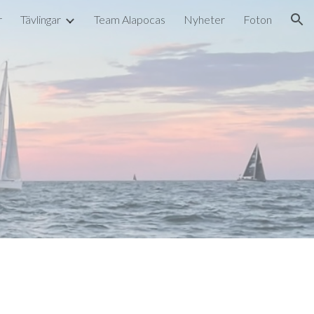
r
Tävlingar
Team Alapocas
Nyheter
Foton
ion